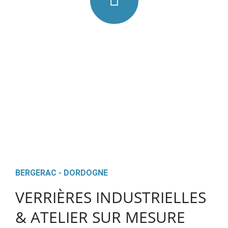
FABRICATION & INSTALLATION
Produits assemblés en France dans des ateliers artisanaux,
garanties de qualité et attention aux détails, Installation
professionnelle, partout en France, avec un service
complet de l'étude du projet à la pose finale
BERGERAC - DORDOGNE
VERRIÈRES INDUSTRIELLES
& ATELIER SUR MESURE