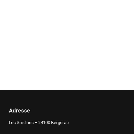
qualité — acier pour le style industriel affirmé et
aluminium pour une esthétique chaleureuse —
dans une démarche durable et pensée pour
durer.
devis
Adresse
Les Sardines – 24100 Bergerac