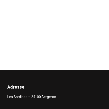
De l’étude de votre projet à l’installation sur site,
nous vous accompagnons à chaque étape pour
garantir un résultat durable, esthétique et
conforme aux normes de sécurité.
devis
Adresse
Les Sardines – 24100 Bergerac